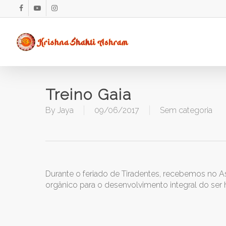
Skip
facebook
youtube
instagram
to
main
content
Treino Gaia
By
Jaya
09/06/2017
Sem categoria
Durante o feriado de Tiradentes, recebemos no A
orgânico para o desenvolvimento integral do se